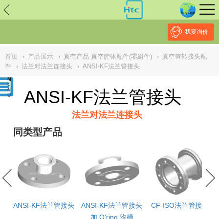
// replaced by scott on 2026/7/20 reason: high risk: Unsafe
Implementation Of Subresource Integrity /*
*/ // ------------------------------
--------------------------------------------------
NULL
//
我要询价
首页
›
产品展示
›
真空产品-真空腔体配件(零組件)
›
真空管转接头配
件
›
法兰对法兰连接头
›
ANSI-KF法兰管接头
ANSI-KF法兰管接头
法兰对法兰连接头
同类型产品
头
ANSI-KF法兰管接头
ANSI-KF法兰管接头
CF-ISO法兰管接头
加 O'ring 沟槽