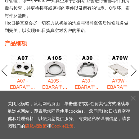
序管理，每一个Ebara干式真空泵于拆解后都会进行全部零件的消
毒与检查，并更换损坏或磨损的零件以及所有的轴承、O型环、密
封件及垫圈。
Htc日扬真空会尽一切努力从初始的沟通与辅导至售后维修服务做
到完美，以实现Htc日扬真空对客户的承诺。
产品细项
A07 -
A10S -
A30 -
A70W -
EBARA干式
EBARA干式
EBARA干式
EBARA干式
式
真空泵维修
真空泵维修
真空泵维修
真空泵维修
包
包
包
包
包
关闭此横幅，滚动网站页面，单击连结或以任何其他方式继续导
航浏览网站，即表示您同意使用cookies。 您同意Htc日扬真空存
80.25 - EBARA干式真
储和处理资料，以便为您提供服务。 有关隐私权详细信息，请参
阅我们的
隐私权政策
和
Cookie政策
。
空泵维修包