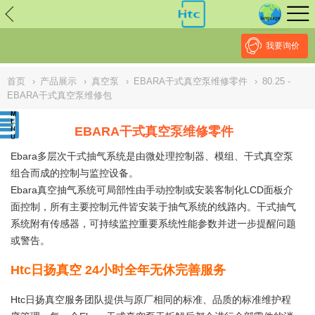
// replaced by scott on 2026/7/20 reason: high risk: Unsafe
Implementation Of Subresource Integrity /*
*/ // ------------------------------
--------------------------------------------------
NULL
//
我要询价
首页
›
产品展示
›
真空泵
›
EBARA干式真空泵维修零件
›
80.25 -
EBARA干式真空泵维修包
EBARA干式真空泵维修零件
Ebara多层次干式抽气系统是由微处理控制器、模组、干式真空泵
组合而成的控制与监控设备。
Ebara真空抽气系统可局部性由手动控制或安装客制化LCD面板介
面控制，所有主要控制元件皆安装于抽气系统的线路内。干式抽气
系统附有传感器，可持续监控重要系统性能参数并进一步提醒问题
或警告。
Htc日扬真空 24小时全年无休完善服务
Htc日扬真空服务团队提供与原厂相同的标准、品质的标准维护程