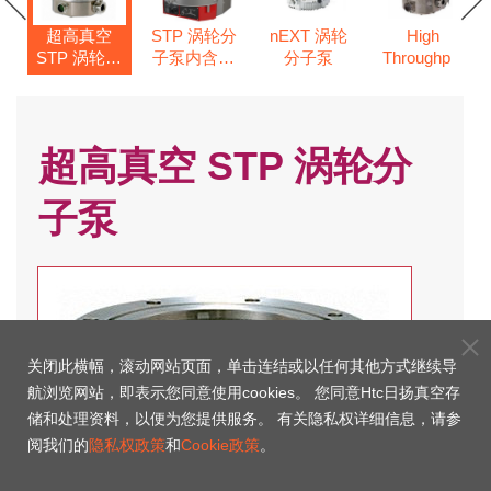
超高真空
STP 涡轮分
nEXT 涡轮
High
w
STP 涡轮分
子泵内含控
分子泵
Throughput
子
子泵
制器
STP 涡轮分
子泵
超高真空 STP 涡轮分
子泵
关闭此横幅，滚动网站页面，单击连结或以任何其他方式继续导
航浏览网站，即表示您同意使用cookies。 您同意Htc日扬真空存
储和处理资料，以便为您提供服务。 有关隐私权详细信息，请参
阅我们的
隐私权政策
和
Cookie政策
。