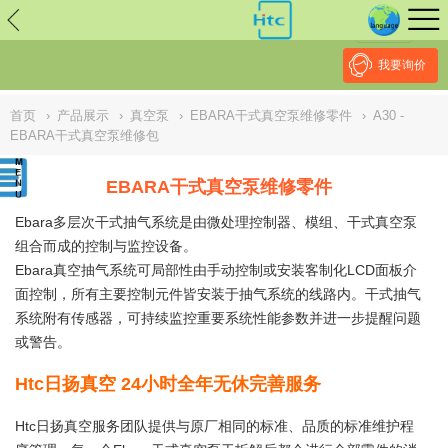
// replaced by scott on 2026/7/20 reason: high risk: Unsafe
Implementation Of Subresource Integrity /*
*/ // ------------------------------
--------------------------------------------------
NULL
//
我要询价
首页
›
产品展示
›
真空泵
›
EBARA干式真空泵维修零件
›
A30 -
EBARA干式真空泵维修包
EBARA干式真空泵维修零件
Ebara多层次干式抽气系统是由微处理控制器、模组、干式真空泵
组合而成的控制与监控设备。
Ebara真空抽气系统可局部性由手动控制或安装客制化LCD面板介
面控制，所有主要控制元件皆安装于抽气系统的线路内。干式抽气
系统附有传感器，可持续监控重要系统性能参数并进一步提醒问题
或警告。
Htc日扬真空 24小时全年无休完善服务
Htc日扬真空服务团队提供与原厂相同的标准、品质的标准维护程