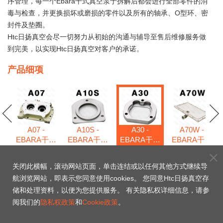
序管理，每一个Ebara干式真空泵于拆解后都会进行全部零件的消
毒与检查，并更换损坏或磨损的零件以及所有的轴承、O型环、密
封件及垫圈。
Htc日扬真空会尽一切努力从初始的沟通与辅导至售后维修服务做
到完美，以实现Htc日扬真空对客户的承诺。
产品细项
A07 -
A10S -
A30 -
A70W -
EBARA干式
EBARA干式
EBARA干式
EBARA干式
式
真空泵维修
真空泵维修
真空泵维修
真空泵维修
包
包
包
包
包
关闭此横幅，滚动网站页面，单击连结或以任何其他方式继续导
航浏览网站，即表示您同意使用cookies。 您同意Htc日扬真空存
A30 - EBARA干式真
储和处理资料，以便为您提供服务。 有关隐私权详细信息，请参
阅我们的
隐私权政策
和
Cookie政策
。
空泵维修包