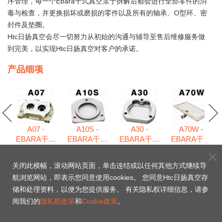
序管理，每一个Ebara干式真空泵于拆解后都会进行全部零件的消
毒与检查，并更换损坏或磨损的零件以及所有的轴承、O型环、密
封件及垫圈。
Htc日扬真空会尽一切努力从初始的沟通与辅导至售后维修服务做
到完美，以实现Htc日扬真空对客户的承诺。
产品细项
A07 -
A10S -
A30 -
A70W -
EBARA干式
EBARA干式
EBARA干式
EBARA干式
式
真空泵维修
真空泵维修
真空泵维修
真空泵维修
包
包
包
包
包
关闭此横幅，滚动网站页面，单击连结或以任何其他方式继续导
航浏览网站，即表示您同意使用cookies。 您同意Htc日扬真空存
50.20 - EBARA干式真
储和处理资料，以便为您提供服务。 有关隐私权详细信息，请参
阅我们的
隐私权政策
和
Cookie政策
。
空泵维修包