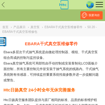
// replaced by scott on 2026/7/20 reason: high risk: Unsafe
Implementation Of Subresource Integrity /*
*/ // ------------------------------
--------------------------------------------------
NULL
//
我要询价
首页
›
产品展示
›
真空泵
›
EBARA干式真空泵维修零件
›
50.20 -
EBARA干式真空泵维修包
EBARA干式真空泵维修零件
Ebara多层次干式抽气系统是由微处理控制器、模组、干式真空泵
组合而成的控制与监控设备。
Ebara真空抽气系统可局部性由手动控制或安装客制化LCD面板介
面控制，所有主要控制元件皆安装于抽气系统的线路内。干式抽气
系统附有传感器，可持续监控重要系统性能参数并进一步提醒问题
或警告。
Htc日扬真空 24小时全年无休完善服务
Htc日扬真空服务团队提供与原厂相同的标准、品质的标准维护程