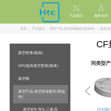
// replaced by scott on 2026/7/20 reason: high risk: Unsafe Implementa
产品展示
服务专区
首页
›
产品展示
›
真空产品-真空腔体配件(零組件)
›
真空法
C
真空腔体(箱体)
同类型产
UHV超高真空腔体(箱体)
真空阀
真空产品-真空腔体配件(零組
件)
真空管件-弯头,三通,四
CF封盖(