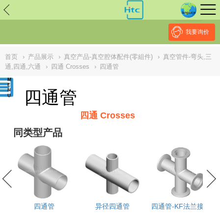
// replaced by scott on 2026/7/20 reason: high risk: Unsafe
Implementation Of Subresource Integrity /*
*/ // ------------------------------
--------------------------------------------------
NULL
//
我要询价
首页
›
产品展示
›
真空产品-真空腔体配件(零組件)
›
真空管件-弯头,三
通,四通,六通
›
四通 Crosses
›
四通管
四通管
四通 Crosses
同类型产品
接
四通管
异径四通管
四通管-KF法兰接口