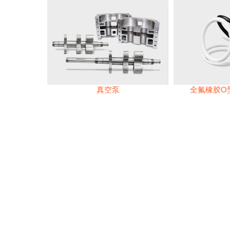
真空泵
全氟橡胶O型